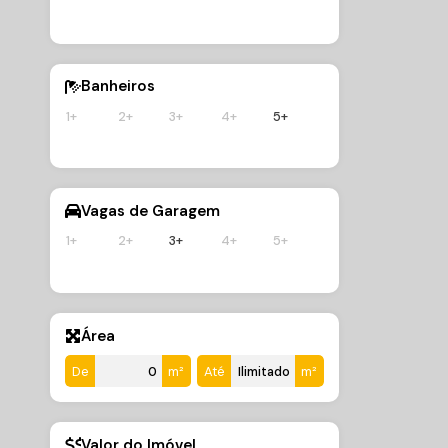
4
Suíte(s)
3
V
Banheiros
1+
2+
3+
4+
5+
Vagas de Garagem
1+
2+
3+
4+
5+
Área
De
m²
Até
m²
Valor do Imóvel