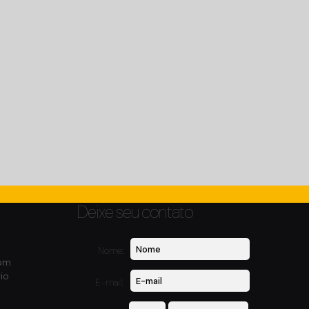
Deixe seu contato
Nome:
com
io
E-mail: