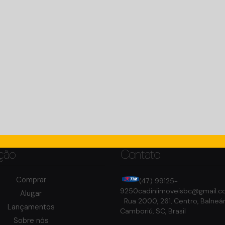
ção
Contato
Comprar
(47) 99125-
9250
cadiniimoveisbc@gmail.
Alugar
Rua 2000
,
261
,
Centro
,
Balneár
Lançamentos
Camboriú
,
SC
,
Brasil
Sobre nós