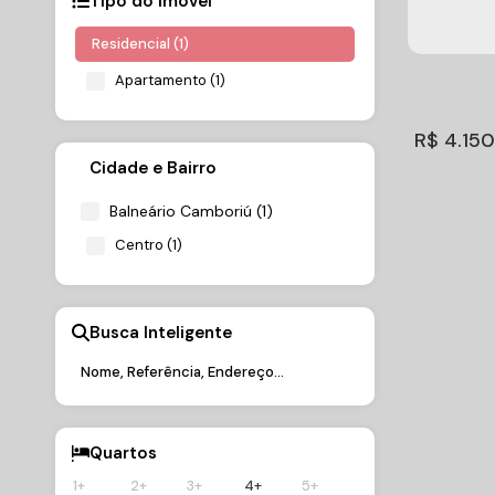
Tipo do Imóvel
Residencial (1)
Apartamento (1)
R$
4.150
Cidade e Bairro
Balneário Camboriú (1)
Centro (1)
Busca Inteligente
Admirá
com 4 s
CEP: 8833
4.150.0
Balneário
Cambor
Quartos
1+
2+
3+
4+
5+
4
Dormitório