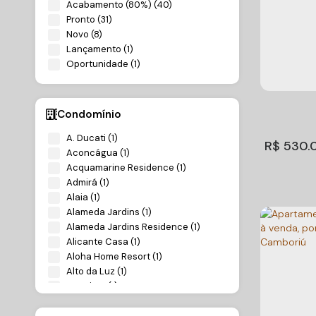
Acabamento (80%) (40)
Pronto (31)
Novo (8)
Condomí
Lançamento (1)
Aparta
Oportunidade (1)
à vend
São Jud
2
Dormitório
Cambor
Condomínio
Útil:
54m²
A. Ducati (1)
R$
530.
Aconcágua (1)
Acquamarine Residence (1)
Admirá (1)
Alaia (1)
Alameda Jardins (1)
Alameda Jardins Residence (1)
Alicante Casa (1)
Aloha Home Resort (1)
Alto da Luz (1)
Ametista (1)
Aparta
Amores da Brava (2)
venda,
Antônio Maria Residencial (1)