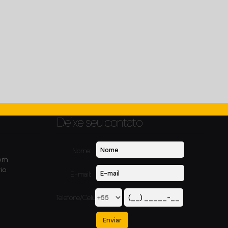
1
Dormitório(s)
1
Banheiro(s)
Privativo:
51m²
1
Sala(s)
1
Vaga(s)
300m
Distância do Mar
Útil:
51m²
Deixe seu contato
Nome:
com
io
E-mail:
Telefone/Celular: