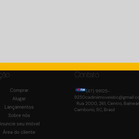
Total:
53m²
1
Vaga(s)
s)
1
Banheiro(s)
Privativo:
40m²
0m
Distância do Mar
ção
Contato
Comprar
(47) 99125-
9250
cadiniimoveisbc@gmail.
Alugar
Rua 2000
,
261
,
Centro
,
Balneár
Lançamentos
Camboriú
,
SC
,
Brasil
Sobre nós
Anuncie seu imóvel
Área do cliente