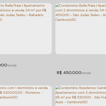
i 402
Condomínio Bella Praia 
Apartamento com 2 do
45-656
,
Rua Madrid
,
Santa Regina
,
CEP: 88332-442
,
R. Amara Pereir
à venda, 54 m² por R$
Santa Catarina
,
Brasil
N°:
315
,
São Judas Tadeu
,
Balneár
São Judas Tadeu - Baln
Santa Catarina
,
Brasil
Camboriú/SC
(s)
1
Banheiro(s)
Privativo:
60m²
000
2
Dormitório(s)
1
Banheiro(s)
Privati
1
Sala(s)
Total:
52m²
1
Vaga(s)
Útil:
52
R$
450.000