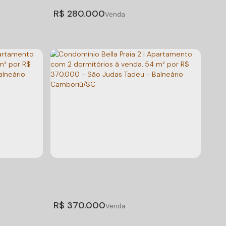
4
Suíte(s)
4
Vaga(s)
R$
280.000
artos,
TERRENO/CHACARA
mboriú
,
902
,
Centro
,
Camboriú
,
Santa Catarina
rina
,
Brasil
Útil:
1200m²
(s)
2
Suíte(s)
R$
370.000