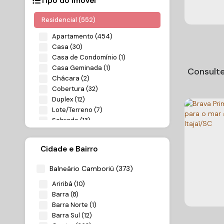
Tipo do Imóvel
Residencial (552)
Apartamento (454)
Casa (30)
Casa de Condomínio (1)
Casa Geminada (1)
Consulte
Chácara (2)
Cobertura (32)
Duplex (12)
Lote/Terreno (7)
Sobrado (13)
Comercial (8)
Cidade e Bairro
Salas Comerciais (8)
Senna 
Balneário Camboriú (373)
Rural (2)
Maior P
Ariribá (10)
CEP: 883
Sítio (2)
Mundo 
Barra (8)
Centro
,
Ba
Brasil
Barra Norte (1)
Barra Sul (12)