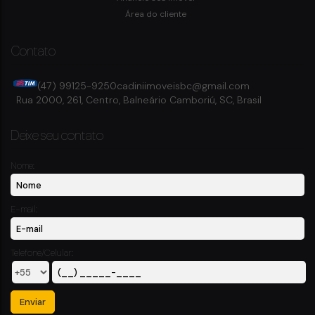
4
Vaga(s)
Área do cliente
Contato
(47) 99125-9250
cadiniimoveisbc@gmail.com
Rua 2000
,
261
,
Centro
,
Balneário Camboriú
,
SC
,
Brasil
Deixe seu contato
Nome:
E-mail:
Telefone/Celular: