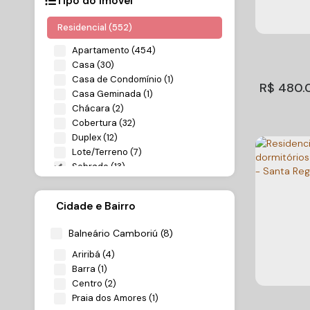
Tipo do Imóvel
Residencial (552)
Apartamento (454)
Casa (30)
Casa de Condomínio (1)
R$
480.
Casa Geminada (1)
Chácara (2)
Cobertura (32)
Duplex (12)
Lote/Terreno (7)
Sobrado (13)
Comercial (8)
Cidade e Bairro
Salas Comerciais (8)
Sobrad
Balneário Camboriú (8)
Rural (2)
venda, 
Ariribá (4)
CEP: 883
Sítio (2)
Cambor
Barra (1)
Santa Cat
Centro (2)
Praia dos Amores (1)
2
Dormitório