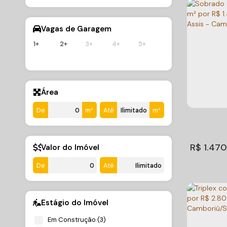
Vagas de Garagem
1+
2+
3+
4+
5+
Sobrad
venda, 
Área
Ariribá
,
Bal
1.250.0
Brasil
Cambor
De
m²
Até
m²
3
Dormitório
2
Sala(s)
3
Su
R$
1.470
Valor do Imóvel
De
Até
Estágio do Imóvel
Em Construção (3)