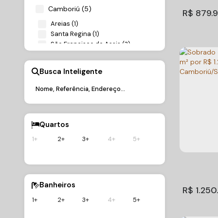
Total:
75m²
1
Camboriú (5)
R$
879.
Areias (1)
Santa Regina (1)
São Francisco de Assis (3)
Busca Inteligente
Residen
Quartos
com 2 d
1+
2+
3+
4+
5+
Santa Reg
m² por
Regina
2
Dormitório
2
Sala(s)
2
Su
Banheiros
R$
1.250
1+
2+
3+
4+
5+