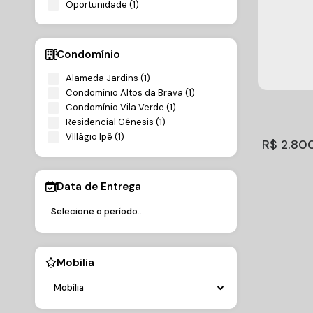
Oportunidade (1)
Sobrad
venda,
Condomínio
São Franc
1.470.0
Santa Cat
Alameda Jardins (1)
Assis 
Condomínio Altos da Brava (1)
Condomínio Vila Verde (1)
3
Dormitório
Residencial Gênesis (1)
2
Sala(s)
3
Su
VIllágio Ipê (1)
R$
2.80
Data de Entrega
Mobilia
Triplex
Mobília
venda,