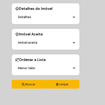
Centro
,
Ba
- Centr
Brasil
Cambor
Detalhes do Imóvel
Detalhes
3
Dormitório
2
Sala(s)
3
Su
Imóvel Aceita
Imóvel aceita
Ordenar a Lista
Buscar
Limpar