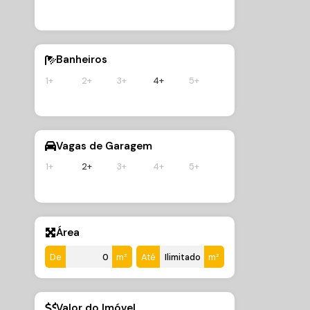
3
Dormitório
3
Suíte(s)
2
V
Banheiros
1+
2+
3+
4+
5+
Vagas de Garagem
1+
2+
3+
4+
5+
Área
De
m²
Até
m²
Valor do Imóvel