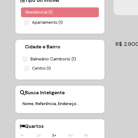
Tipo do Imóvel
Residencial (1)
Apartamento (1)
R$
2.90
Cidade e Bairro
Balneário Camboriú (1)
Centro (1)
Busca Inteligente
Magnif
com 3 s
CEP: 883
2.900.0
Centro
,
Ba
Cambor
Brasil
Quartos
1+
2+
3+
4+
5+