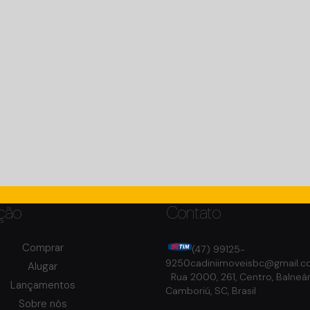
ção
Contato
Comprar
(47) 99125-
9250
cadiniimoveisbc@gmail.
Alugar
Rua 2000
,
261
,
Centro
,
Balneár
Lançamentos
Camboriú
,
SC
,
Brasil
Sobre nós