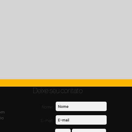
Deixe seu contato
Nome:
com
io
E-mail: