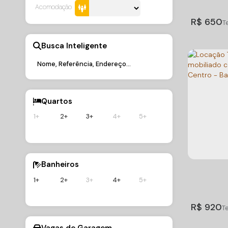
Acomodação
3
Dormitório
R$
650
Busca Inteligente
Quartos
1+
2+
3+
4+
5+
2 QUA
TEMPO
CEP: 883
Balneário
Banheiros
1+
2+
3+
4+
5+
2
Dormitório
300m
Distâ
R$
920
Vagas de Garagem