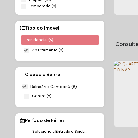
Temporada (8)
Tipo do Imóvel
Residencial (8)
Consulte
Apartamento (8)
Cidade e Bairro
Balneário Camboriú (8)
Centro (8)
Locaçã
Aparta
CEP: 8833
dormitó
Período de Férias
Centro
,
Ba
- Baln
Brasil