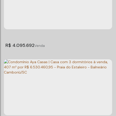
R$
4.095.692
Terrazas do Porto | Casa com 3 dormitórios à
venda, 253 m² por R$ 4.095.692,62 - Praia do
Praia do Estaleiro
,
Balneário Camboriú
,
Santa Catarina
,
Brasil
Estaleiro - Balneário Camboriú/SC