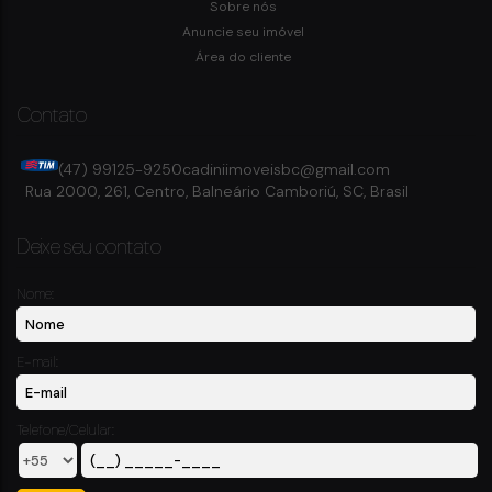
Sobre nós
4
Dormitório(s)
5
Banheiro(s)
Privativo:
231m²
2
Sala(s)
4
Suíte(s)
Anuncie seu imóvel
Total:
231m²
4
Vaga(s)
Área do cliente
Contato
(47) 99125-9250
cadiniimoveisbc@gmail.com
Rua 2000
,
261
,
Centro
,
Balneário Camboriú
,
SC
,
Brasil
Deixe seu contato
Nome:
E-mail:
Telefone/Celular: