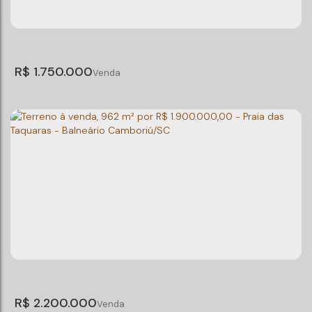
R$
1.750.000
Terreno à venda, 450 m² por R$ 1.750.000,00 -
Ariribá - Balneário Camboriú/SC
Ariribá
,
Balneário Camboriú
,
Santa Catarina
,
Brasil
Total:
450m²
Terreno:
450m²
R$
2.200.000