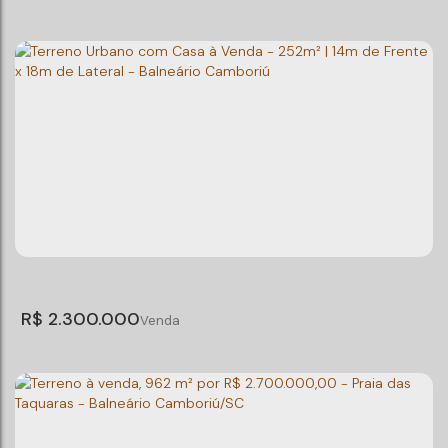
Terreno à venda, 962 m² por R$ 1.900.000,00 -
Praia das Taquaras - Balneário Camboriú/SC
Praia das Taquaras
,
Balneário Camboriú
,
Santa Catarina
,
Brasil
Total:
962m²
Terreno:
962m²
R$
2.300.000