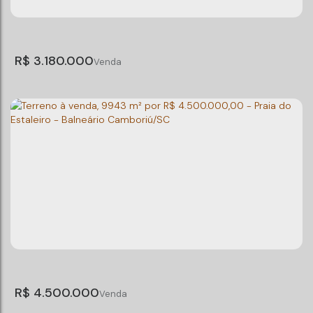
- Praia das Taquaras - Balneário Camboriú/SC
Praia das Taquaras
,
Balneário Camboriú
,
Santa Catarina
,
Brasil
Total:
962m²
Terreno:
962m²
R$
3.180.000
Terreno à venda, 625 m² por R$ 3.180.000,00 -
Vila Real - Balneário Camboriú/SC
Vila Real
,
Balneário Camboriú
,
Santa Catarina
,
Brasil
Total:
625m²
Terreno:
625m²
R$
4.500.000