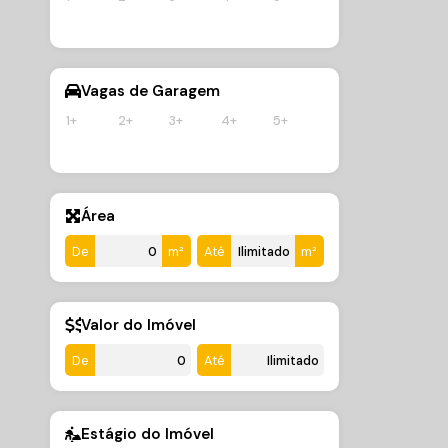
Vagas de Garagem
1+
2+
3+
4+
5+
Área
De
m²
Até
m²
Valor do Imóvel
De
Até
Estágio do Imóvel