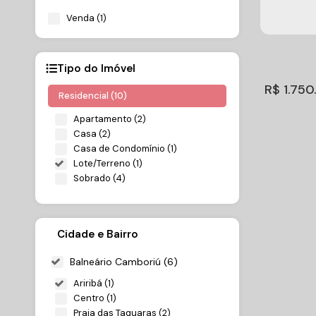
Venda (1)
Tipo do Imóvel
R$
1.750
Residencial (10)
Apartamento (2)
Casa (2)
Casa de Condomínio (1)
Lote/Terreno (1)
Sobrado (4)
Cidade e Bairro
Terreno
1.750.0
Balneário Camboriú (6)
Ariribá
,
Bal
Cambor
Brasil
Ariribá (1)
Centro (1)
Praia das Taquaras (2)
Total:
450m