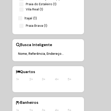
Praia do Estaleiro (1)
Vila Real (1)
Itajaí (1)
Praia Brava (1)
Busca Inteligente
Quartos
1+
2+
3+
4+
5+
Banheiros
1+
2+
3+
4+
5+