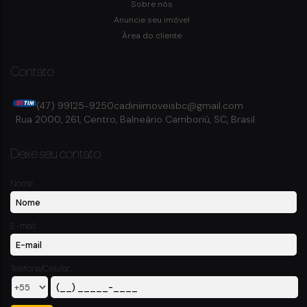
Sobre nós
2
Dormitório(s)
3
Banheiro(s)
Privativo:
136m²
2
Sala(s)
2
Suíte(s)
Anuncie seu imóvel
Total:
136m²
1
Vaga(s)
Área do cliente
Contato
(47) 99125-9250
cadiniimoveisbc@gmail.com
Rua 2000
,
261
,
Centro
,
Balneário Camboriú
,
SC
,
Brasil
Deixe seu contato
Nome:
E-mail:
Telefone/Celular: