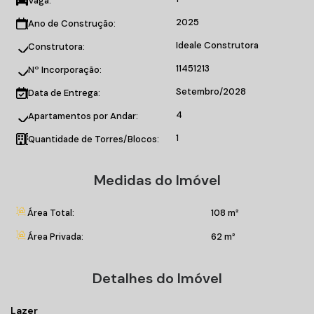
Vaga:
praça lounge, horta comunitária e sala de jogos, garantindo
2025
Ano de Construção:
diversas opções de entretenimento para os moradores.
Ideale Construtora
Construtora:
Para mais informações, entre em contato conosco!
11451213
Nº Incorporação:
Setembro/2028
Data de Entrega:
Valores sujeitos a alteração sem prévio aviso
Matrícula n°11451213
4
Apartamentos por Andar:
1
Quantidade de Torres/Blocos:
Medidas do Imóvel
Área Total:
108 m²
Área Privada:
62 m²
Detalhes do Imóvel
Lazer