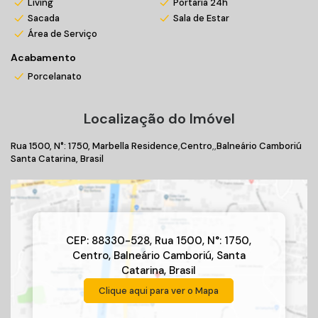
Living
Portaria 24h
Sacada
Sala de Estar
Área de Serviço
Acabamento
Porcelanato
Localização do Imóvel
Rua 1500
,
N°:
1750
,
Marbella Residence
Centro
Balneário Camboriú
Santa Catarina, Brasil
CEP: 88330-528
,
Rua 1500
,
N°:
1750
,
Centro
,
Balneário Camboriú
,
Santa
Catarina
,
Brasil
Clique aqui para ver o
Mapa