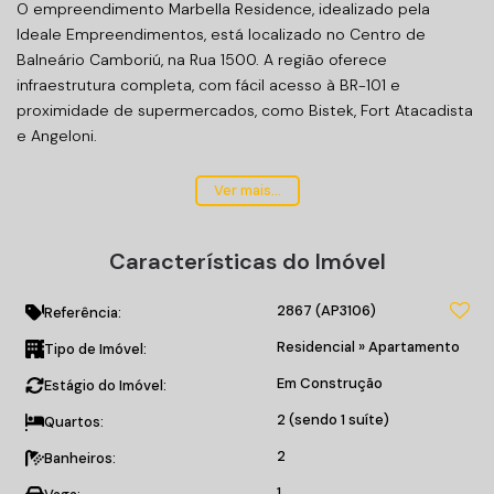
O empreendimento Marbella Residence, idealizado pela
Ideale Empreendimentos, está localizado no Centro de
Balneário Camboriú, na Rua 1500. A região oferece
infraestrutura completa, com fácil acesso à BR-101 e
proximidade de supermercados, como Bistek, Fort Atacadista
e Angeloni.
O projeto oferece unidades de 02 quartos, com áreas que
Ver mais...
variam de 62 a 121 m². A proposta é combinar a essência da
arquitetura espanhola com elementos modernos, criando um
Características do Imóvel
ambiente contemporâneo e funcional.
2867
(AP3106)
O edifício conta com 04 apartamentos por andar, todos
Referência:
equipados com churrasqueira e opções de unidades com
Residencial
»
Apartamento
Tipo de Imóvel:
sacada.
Em Construção
Estágio do Imóvel:
Entre as áreas de lazer, localizado no rooftop, conta com
2 (sendo 1 suíte)
Quartos:
piscina, academia, espaço pet, salão de festas e playground.
2
Banheiros:
O projeto também inclui espaços de convivência, como a
1