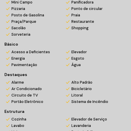
Mini Campo
Panificadora
Pizzaria
Ponto de circular
Posto de Gasolina
Praia
Praça/Parque
Restaurante
Sacolão
Shopping
Sorveteria
Básico
Acesso a Deficientes
Elevador
Energia
Esgoto
Pavimentação
Água
Destaques
Alarme
Alto Padrão
Ar Condicionado
Bicicletário
Circuito de TV
Litoral
Portão Eletrônico
Sistema de Incêndio
Estrutura
Cozinha
Elevador de Serviço
Lavabo
Lavanderia