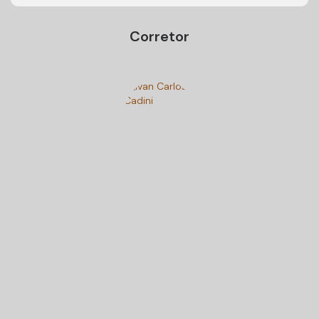
Corretor
Ivan Carlos Cadini
+55 (47) 99125-9250
cadiniimoveisbc@gmail.com
Gostou? Compartilhe
Imóveis relacionados