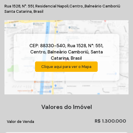
Rua 1528
,
N°:
551
,
Residencial Napoli
Centro
Balneário Camboriú
Santa Catarina, Brasil
CEP: 88330-540
,
Rua 1528
,
N°:
551
,
Centro
,
Balneário Camboriú
,
Santa
Catarina
,
Brasil
Clique aqui para ver o
Mapa
Valores do Imóvel
R$
1.300.000
Valor de Venda