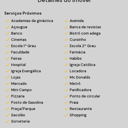
Serviços Próximos
Academias de ginástica
Avenida
Açougue
Banca de revistas
Banco
Bistrô com adega
Cinemas
Cursinho
Escola 1º Grau
Escola 2º Grau
Faculdade
Farmácia
Feiras
Habibs
Hospital
Igreja Católica
Igreja Evangélica
Locadora
Lojas
Mc Donalds
Mercado
Metrô
Mini Campo
Panificadora
Pizzaria
Ponto de circular
Posto de Gasolina
Praia
Praça/Parque
Restaurante
Sacolão
Shopping
Sorveteria