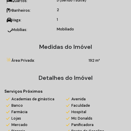
3 (sendo 1 suíte)
Quartos:
Interfone;
Piscina.
2
Banheiros:
1
Vaga:
Para mais informações, entre em contato conosco!
Mobiliado
Mobílias:
Agende agora mesmo sua visita!
Medidas do Imóvel
*Valores sujeitos a alteração sem prévio aviso
Área Privada:
192 m²
Detalhes do Imóvel
Serviços Próximos
Academias de ginástica
Avenida
Banco
Faculdade
Farmácia
Hospital
Lojas
Mc Donalds
Mercado
Panificadora