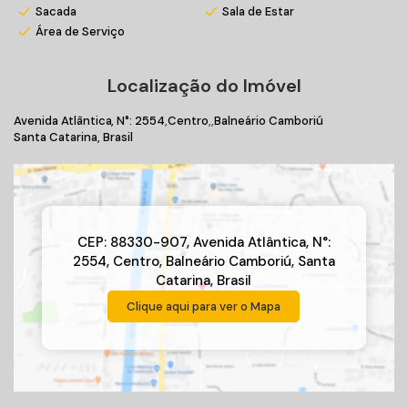
Sacada
Sala de Estar
Área de Serviço
Localização do Imóvel
Avenida Atlântica
,
N°:
2554
Centro
Balneário Camboriú
Santa Catarina, Brasil
CEP: 88330-907
,
Avenida Atlântica
,
N°:
2554
,
Centro
,
Balneário Camboriú
,
Santa
Catarina
,
Brasil
Clique aqui para ver o
Mapa