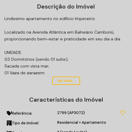
Descrição do Imóvel
Lindíssimo apartamento no edifício Imperatriz.
Localizado na Avenida Atlântica em Balneário Camboriú,
proporcionando bem-estar e praticidade em seu dia a dia.
UNIDADE:
03 Dormitórios (sendo 01 suíte);
Sacada com vista mar;
01 Vaga de garagem;
Sala de Estar;
Ver mais...
Cozinha.
Características do Imóvel
O EMPREENDIMENTO:
Salão de festas;
2799
(AP3072)
Entrada p/ banhistas e box de praia;
Referência:
Hall de entrada decorado e mobiliado;
Residencial
»
Apartamento
Tipo de Imóvel:
Elevador;