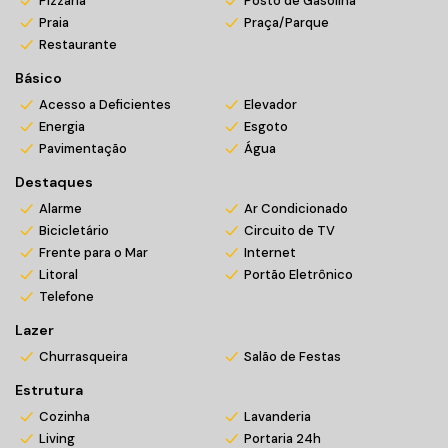
Pizzaria
Posto de Gasolina
Praia
Praça/Parque
Restaurante
Básico
Acesso a Deficientes
Elevador
Energia
Esgoto
Pavimentação
Água
Destaques
Alarme
Ar Condicionado
Bicicletário
Circuito de TV
Frente para o Mar
Internet
Litoral
Portão Eletrônico
Telefone
Lazer
Churrasqueira
Salão de Festas
Estrutura
Cozinha
Lavanderia
Living
Portaria 24h