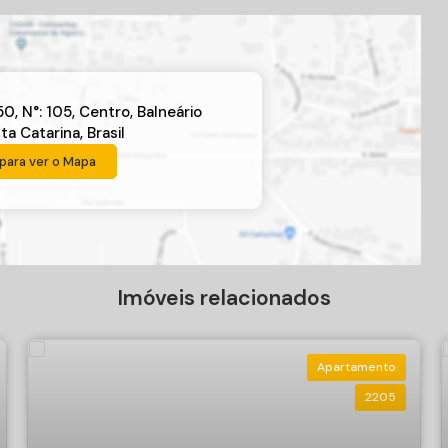
50
,
N°:
105
,
Centro
,
Balneário
ta Catarina
,
Brasil
para ver o
Mapa
Imóveis relacionados
Apartamento
2205