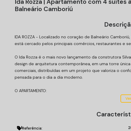
Ida Rozza | Apartamento com 4 suítes à
Balneário Camboriú
Descriçã
IDA ROZZA - Localizado no coração de Balneário Camboriú
está cercado pelos principais comércios, restaurantes e ser
O Ida Rozza é o mais novo lançamento da construtora Silva 
design de arquitetura contemporânea, em uma torre única 
comerciais, distribuídas em um projeto que valoriza o con
pensada para o dia a dia moderno.
O APARTAMENTO:
146,79m² de área privativa;
Ver
02 apartamentos por andar;
04 suítes;
Característ
Cozinha;
Lavabo social;
2
Referência: