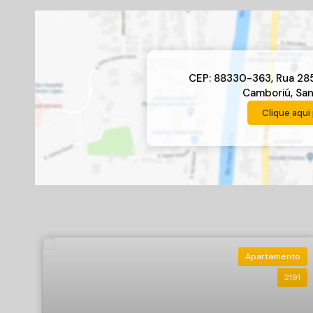
CEP: 88330-363
,
Rua 28
Camboriú
,
San
Clique aqui 
Apartamento
2191