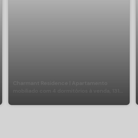
Charmant Residence | Apartamento
mobiliado com 4 dormitórios à venda, 131
m² por R$ 3.698.000 - Centro Norte -
Balneário Camboriú/SC