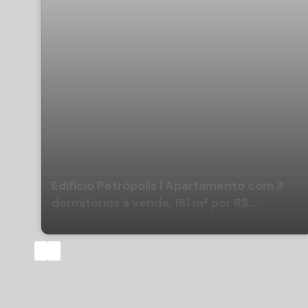
Edifício Petrópolis | Apartamento com 3
dormitórios à venda, 161 m² por R$
3.700.000 - Centro - Balneário
Camboriú/SC