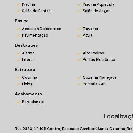
Entre em contato conosco!
Piscina
Piscina Aquecida
Salão de Festas
Salão de Jogos
*Valores sujeitos a alteração sem prévio aviso
Básico
Acesso a Deficientes
Elevador
Pavimentação
Água
Destaques
Alarme
Alto Padrão
Litoral
Portão Eletrônico
Estrutura
Cozinha
Cozinha Planejada
Living
Portaria 24h
Acabamento
Porcelanato
Localizaç
Rua 2850
,
N°:
105
Centro
Balneário Camboriú
Santa Catarina, Bra