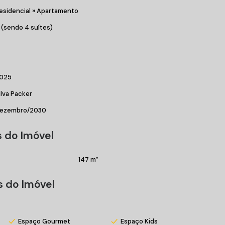
esidencial
»
Apartamento
 (sendo 4 suítes)
025
ilva Packer
ezembro/2030
 do Imóvel
147 m²
ar bem localizado, conectado e cercado pelo que Balneário
s do Imóvel
Espaço Gourmet
Espaço Kids