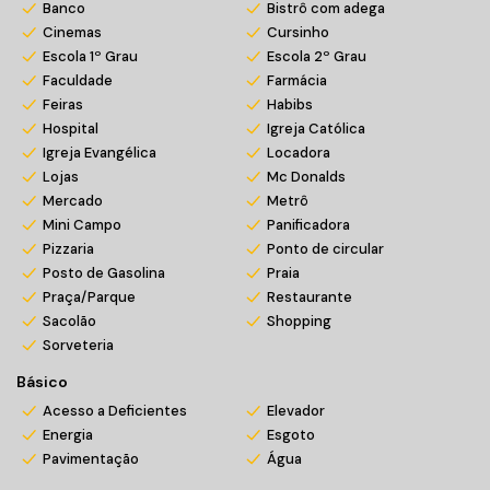
Banco
Bistrô com adega
Massagem;
Cinemas
Cursinho
Saunas úmida e seca;
Escola 1º Grau
Escola 2º Grau
Mini Mercado;
Faculdade
Farmácia
Gourmet club com pé direito duplo e vista para o mar.
Feiras
Habibs
Hospital
Igreja Católica
Entre em contato conosco e agende sua visita!
Igreja Evangélica
Locadora
Venha morar bem!
Lojas
Mc Donalds
Mercado
Metrô
*Valores sujeitos a alteração sem prévio aviso
Mini Campo
Panificadora
Pizzaria
Ponto de circular
Posto de Gasolina
Praia
Praça/Parque
Restaurante
Sacolão
Shopping
Sorveteria
Básico
Acesso a Deficientes
Elevador
Energia
Esgoto
Pavimentação
Água