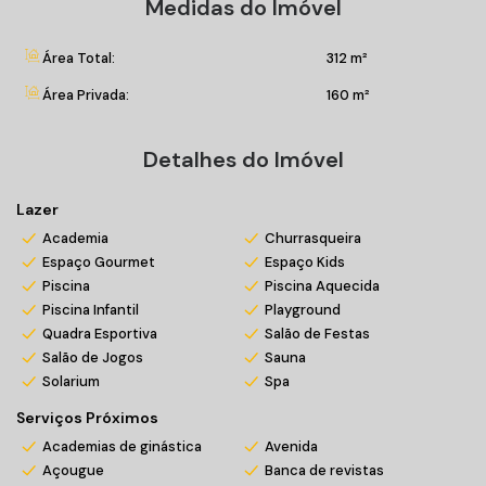
Medidas do Imóvel
Suíte master;
Cozinha;
Lavanderia;
Área Total:
312 m²
Lavabo de serviço.
Área Privada:
160 m²
ÁREA DE LAZER:
Piscina com borda infinita;
Detalhes do Imóvel
Piscina com raia e espelho d'água;
Sunset & relax deck;
Lazer
Espaço grill;
Academia
Churrasqueira
Deck;
Espaço Gourmet
Espaço Kids
Salão de festas com terraço e vista para o mar;
Piscina
Piscina Aquecida
Espaço gourmet;
Piscina Infantil
Playground
Jogos & bar;
Quadra Esportiva
Salão de Festas
Espaço teen com jogos eletrônicos;
Salão de Jogos
Sauna
Brinquedoteca;
Solarium
Spa
Playground;
Serviços Próximos
Streetball;
Academias de ginástica
Avenida
Fitness center;
Açougue
Banca de revistas
Spa com hidromassagem e descanso;