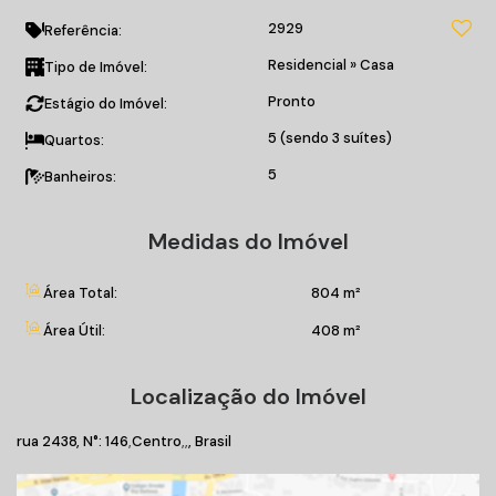
instituições que demandam espaço, presença e
2929
funcionalidade,
Referência:
Residencial
»
Casa
Tipo de Imóvel:
3 salas amplas
Pronto
Estágio do Imóvel:
Living com pé direito alto e lareira
5 (sendo 3 suítes)
Quartos:
sala no mezanino
5
Banheiros:
5 quartos, sendo 4 suites
Medidas do Imóvel
suite terrea extremamente ampla
Área Total:
804 m²
suite nos fundos
Área Útil:
408 m²
2 suites no pavimento superior
Localização do Imóvel
salão de festas de grandes proporções
rua 2438
,
N°:
146
Centro
, Brasil
5 banheiros ao todo