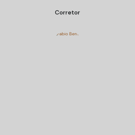
Corretor
Fabio Bento
CRECI
70707
+55 (47) 99900-6050
fabiobento@cadiniimoveisbc.com.br
Gostou? Compartilhe
Imóveis relacionados