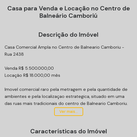
Casa para Venda e Locação no Centro de
Balneário Camboriú
Descrição do Imóvel
Casa Comercial Ampla no Centro de Balneario Camboriu -
Rua 2438
Venda R$ 5.500.000,00
Locação R$ 18.000,00 mês
Imovel comercial raro pela metragem e pela quantidade de
ambientes e pela localizaçao estrategica, situado em uma
das ruas mais tradicionais do centro de Balneario Camboriu.
Ver mais...
Com dois pavimentos e excelente distribuição interna, esta
casa oferece estrutura ideal para clinicas, escritorios
Características do Imóvel
corporativos, sedes administrativas, escolas, consultorios ou