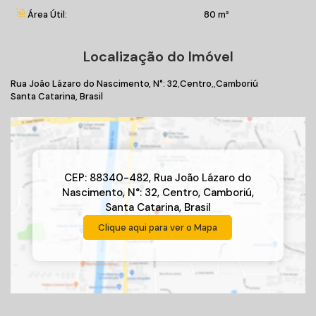
Área Útil:
80 m²
Localização do Imóvel
Rua João Lázaro do Nascimento
,
N°:
32
Centro
Camboriú
Santa Catarina, Brasil
CEP: 88340-482
,
Rua João Lázaro do
Nascimento
,
N°:
32
,
Centro
,
Camboriú
,
Santa Catarina
,
Brasil
Clique aqui para ver o
Mapa