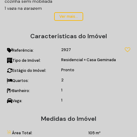
cozinha semi mobiliada
1 vaga na garagem
80 m² de area contruida
Ver mais...
105m² total de area
Características do Imóvel
2927
Referência:
Residencial
»
Casa Geminada
Tipo de Imóvel:
Pronto
Estágio do Imóvel:
2
Quartos:
1
Banheiro:
1
Vaga:
Medidas do Imóvel
Área Total:
105 m²