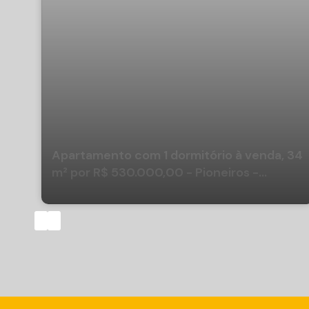
Apartamento com 1 dormitório à venda, 34
m² por R$ 530.000,00 - Pioneiros -
Balneário Camboriú/SC