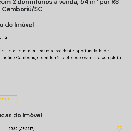
com 2 dormitórios à venda, 54 m² por R$
io Camboriú/SC
o do Imóvel
oriú
 ideal para quem busca uma excelente oportunidade de
alneário Camboriú, o condomínio oferece estrutura completa,
 mais...
icas do Imóvel
2525
(AP2817)