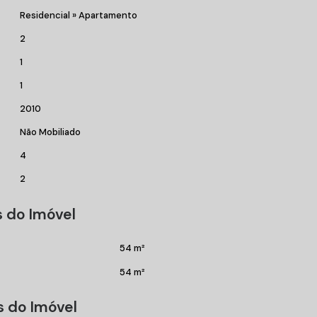
Residencial
»
Apartamento
2
1
1
2010
Não Mobiliado
4
maior valorização imobiliária do país!
2
 do Imóvel
54 m²
54 m²
s do Imóvel