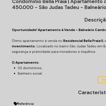
Condomínio Bella Praia | Apartamento 
450.000 - São Judas Tadeu - Balneár
Descriçã
Oportunidade! Apartamento à Venda – Balneário Camb
Ótimo apartamento à venda no
Residencial Bella Praia II
,
investimento.
Localizado no bairro São Judas Tadeu em B
segurança e praticidade para moradores e inquilinos.
O Apartamento:
02 dormitórios;
Banheiro social;
Sala de TV;
Ver
Cozinha;
Área de serviço;
Característ
54 m² de área privativa.
Referência: