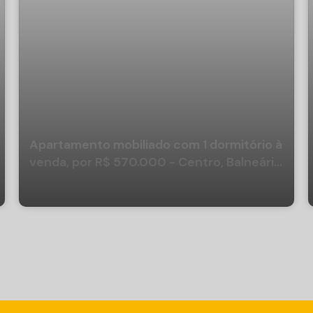
Apartamento mobiliado com 1 dormitório à
venda, por R$ 570.000 - Centro, Balneário
Camboriú