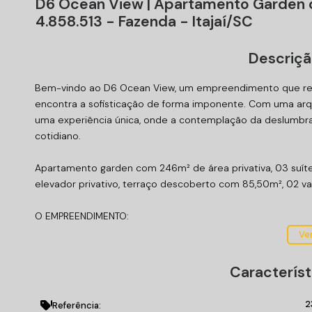
D6 Ocean View | Apartamento Garden c
4.858.513 - Fazenda - Itajaí/SC
Descriçã
Bem-vindo ao D6 Ocean View, um empreendimento que redef
encontra a sofisticação de forma imponente. Com uma arqu
uma experiência única, onde a contemplação da deslumbran
cotidiano.
Apartamento garden com 246m² de área privativa, 03 suíte
elevador privativo, terraço descoberto com 85,50m², 02 v
O EMPREENDIMENTO:
Piscina com borda infinita aquecida;
Ver
Piscina Infantil aquecida;
Quiosque da Piscina;
Característ
Terraço;
Piscina Interna Aquecida com ofurô;
2
Referência: