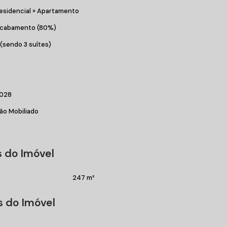
esidencial
»
Apartamento
cabamento (80%)
 (sendo 3 suítes)
028
ão Mobiliado
 do Imóvel
 da Praia de Atalaia, 3km da Praia Brava, próximo de
247 m²
s do Imóvel
conforto!