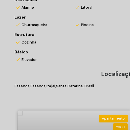
*Valores sujeitos a alteração sem prévio aviso
Alarme
Litoral
Matrícula n°3636601
Lazer
Churrasqueira
Piscina
Estrutura
Cozinha
Básico
Elevador
Localizaç
Fazenda
Fazenda
Itajaí
Santa Catarina, Brasil
Apartamento
2303