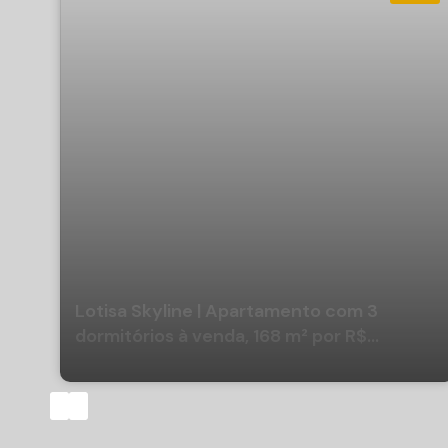
Lotisa Skyline | Apartamento com 3
dormitórios à venda, 168 m² por R$
4.369.285,62 - Fazenda - Itajaí/SC