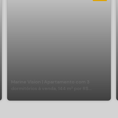
Marine Vision | Apartamento com 3
dormitórios à venda, 144 m² por R$
3.073.318,02 - Fazenda - Itajaí/SC