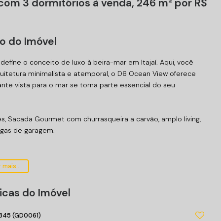
om 3 dormitórios à venda, 246 m² por R$
o do Imóvel
ine o conceito de luxo à beira-mar em Itajaí. Aqui, você
itetura minimalista e atemporal, o D6 Ocean View oferece
te vista para o mar se torna parte essencial do seu
s, Sacada Gourmet com churrasqueira a carvão, amplo living,
agas de garagem.
 mais...
icas do Imóvel
345
(GD0061)