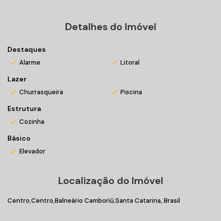
Entre em contato conosco e agende sua visita!
Detalhes do Imóvel
*Valores sujeitos a alteração sem prévio aviso
Destaques
Alarme
Litoral
Lazer
Churrasqueira
Piscina
Estrutura
Cozinha
Básico
Elevador
Localização do Imóvel
Centro
Centro
Balneário Camboriú
Santa Catarina, Brasil