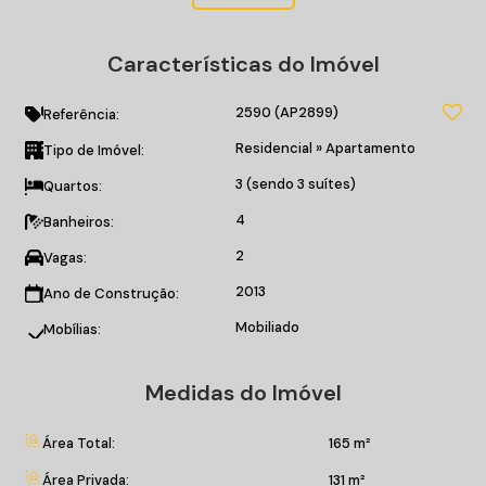
Living;
Sala de estar/jantar;
Características do Imóvel
Lavabo;
Cozinha;
2590
(AP2899)
Área de serviço;
Referência:
Churrasqueira;
Residencial
»
Apartamento
Tipo de Imóvel:
Ar condicionado;
3 (sendo 3 suítes)
Quartos:
Porcelanato.
4
Banheiros:
O EMPREENDIMENTO:
2
Vagas:
Piscina;
Playground;
2013
Ano de Construção:
Cinema;
Mobiliado
Mobílias:
Sala de jogos;
Salão de festas;
Medidas do Imóvel
Boate;
Academia;
Espaço gourmet;
Área Total:
165 m²
Spa externo.
Área Privada:
131 m²