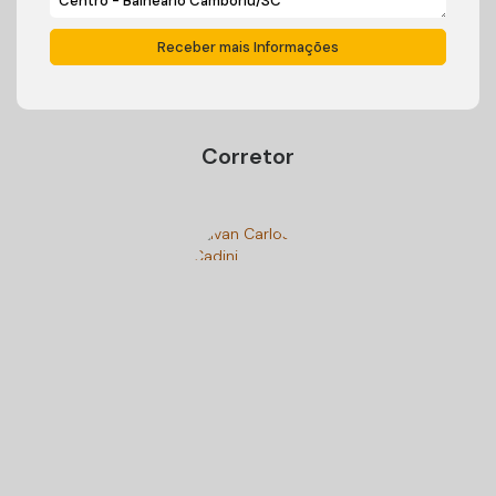
Corretor
Ivan Carlos Cadini
+55 (47) 99125-9250
cadiniimoveisbc@gmail.com
Gostou? Compartilhe