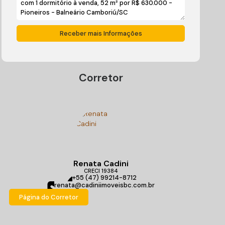
Corretor
Renata Cadini
CRECI
19384
+55 (47) 99214-8712
renata@cadiniimoveisbc.com.br
Página do Corretor