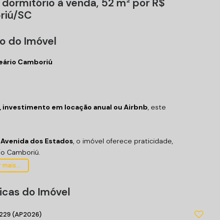
 dormitório à venda, 52 m² por R$
oriú/SC
o do Imóvel
eário Camboriú
, investimento em locação anual ou Airbnb
, este
a
Avenida dos Estados
, o imóvel oferece praticidade,
rio Camboriú.
 mais...
icas do Imóvel
229
(AP2026)