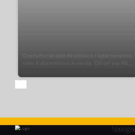
Costa Esmeralda Residence | Apartamento
com 4 dormitórios à venda, 136 m² por R$
3.150.000 - Pioneiros - Balneário
Camboriú/SC
Navega