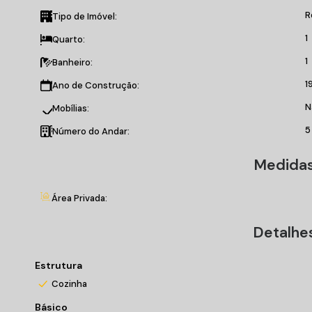
Banheiro social;
R
Área útil de 51,01 m²;
Tipo de Imóvel:
01 vaga de garagem rotativa.
1
Quarto:
1
Banheiro:
Próximo a comércios, supermercados, farmácias e a poucos
1
Ano de Construção:
Não perca essa chance! Agende já sua visita.
N
Mobílias:
Valores sujeitos a alteração sem prévio aviso
5
Número do Andar:
Medidas
Área Privada:
Detalhe
Estrutura
Cozinha
Básico