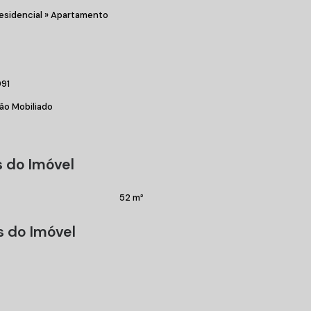
esidencial
»
Apartamento
 minutos da praia!
991
ão Mobiliado
 do Imóvel
52 m²
s do Imóvel