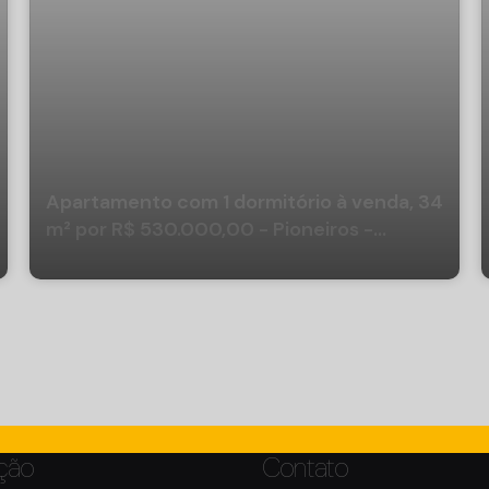
Apartamento com 1 dormitório à venda, 34
m² por R$ 530.000,00 - Pioneiros -
Balneário Camboriú/SC
ção
Contato