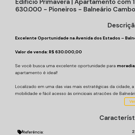
Edifício Primavera | Apartamento com 1
630.000 - Pioneiros - Balneário Camb
Descriçã
Excelente Oportunidade na Avenida dos Estados – Baln
Valor de venda: R$ 630.000,00
Se você busca uma excelente oportunidade para
moradia
apartamento é ideal!
Localizado em uma das vias mais estratégicas da cidade, 
mobilidade e fácil acesso às principais atrações de Balneá
Ver
Detalhes do imóvel:
01 dormitório;
Característ
Sala de estar;
Cozinha;
2
Referência: