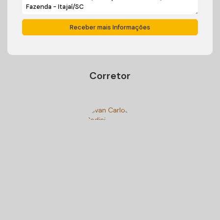
Corretor
Ivan Carlos Cadini
+55 (47) 99125-9250
cadiniimoveisbc@gmail.com
Gostou? Compartilhe