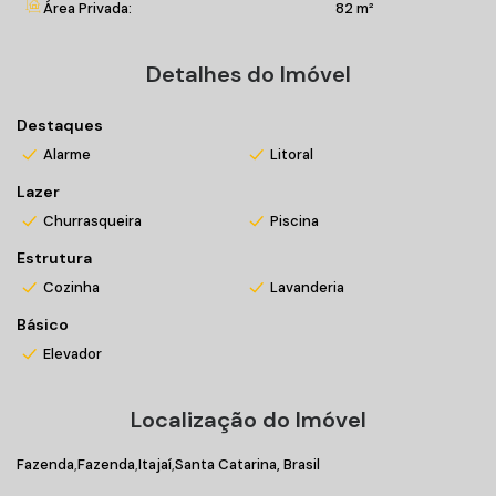
02 elevadores.
Área Privada:
82 m²
Entre em contato conosco!
Detalhes do Imóvel
*Valores sujeitos a alteração sem prévio aviso
Destaques
Alarme
Litoral
Matrícula n°4-70.768
Lazer
Churrasqueira
Piscina
Estrutura
Cozinha
Lavanderia
Básico
Elevador
Localização do Imóvel
Fazenda
Fazenda
Itajaí
Santa Catarina, Brasil