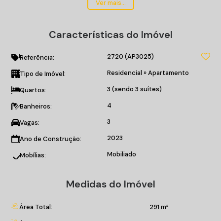
Mobiliado;
Ver mais...
Suíte master com closet;
Cozinha Integrada;
Características do Imóvel
Churrasqueira a Carvão;
Área de Serviço;
2720
(AP3025)
Ampla Sala de Estar e Jantar;
Referência:
Deposito de Praia Individual;
Residencial
»
Apartamento
Tipo de Imóvel:
Piso Porcelanato;
3 (sendo 3 suítes)
Quartos:
Piso Vinílico nos Dormitórios.
4
Banheiros:
O EMPREENDIMENTO:
3
Vagas:
Salão de Festas;
Brinquedoteca;
2023
Ano de Construção:
Sala de Jogos;
Mobiliado
Mobílias:
Espaço Gourmet;
Academia;
Medidas do Imóvel
Spa;
Sauna;
Cinema;
Área Total:
291 m²
Piscina Adulto/ Infantil;