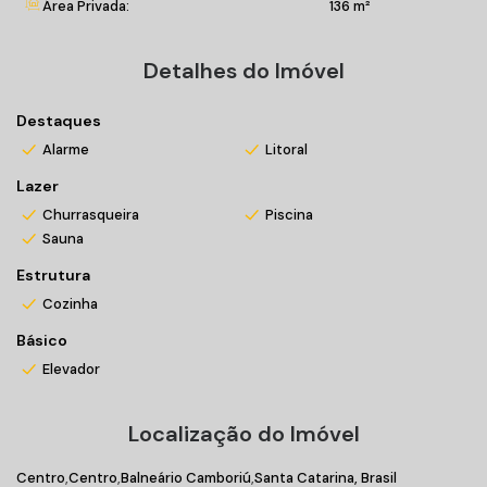
Área Privada:
136 m²
Quadra Poliesportiva;
Playground;
Lounge com Lareira;
Detalhes do Imóvel
Pergolado;
Amplo Terraço.
Destaques
Alarme
Litoral
Agende sua visita! Entre em contato conosco!
Lazer
*Valores sujeitos a alteração sem prévio aviso
Churrasqueira
Piscina
Sauna
Estrutura
Cozinha
Básico
Elevador
Localização do Imóvel
Centro
Centro
Balneário Camboriú
Santa Catarina, Brasil