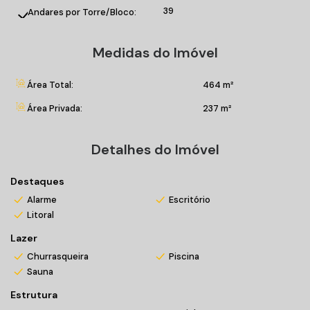
hidromassagem;
39
Andares por Torre/Bloco:
Sala de estar e jantar integradas;
Churrasqueira;
Medidas do Imóvel
Sacada fechada;
Dependência de empregada;
Área de serviço;
Área Total:
464 m²
Cozinha;
Área Privada:
237 m²
04 Vagas de garagem.
Detalhes do Imóvel
Seja bem vindo ao Ibiza Towers! Venha conhecer esse
magnifico empreendimento!
Destaques
*Verifique disponibilidade
Alarme
Escritório
*Valores sujeitos a alteração sem prévio aviso
Litoral
Lazer
Churrasqueira
Piscina
Sauna
Estrutura