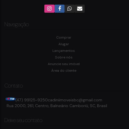
Navegação
Comprar
Alugar
Lançamentos
Sobre nós
Anuncie seu imóvel
Área do cliente
Contato
(47) 99125-9250
cadiniimoveisbc@gmail.com
Rua 2000
,
261
,
Centro
,
Balneário Camboriú
,
SC
,
Brasil
Deixe seu contato