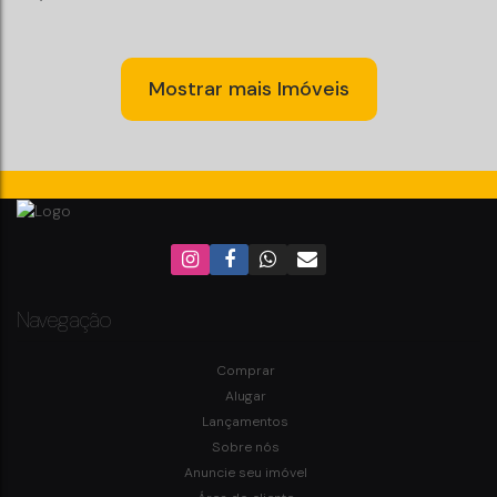
Mostrar mais Imóveis
Oportunidade de 1 Quarto a poucos Metros da
Praia
CEP: 88330-462
,
Rua 2000
,
N°:
447
,
Centro
,
Balneário Camboriú
,
Santa Catarina
,
Brasil
Navegação
1
Dormitório(s)
1
Banheiro(s)
Privativo:
51m²
1
Sala(s)
1
Vaga(s)
300m
Distância do Mar
Útil:
51m²
Comprar
Alugar
Lançamentos
Sobre nós
Anuncie seu imóvel