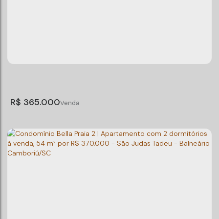
Ed. Rubi 402
CEP: 88345-656
,
Rua Madrid
,
Santa Regina
,
Camboriú
,
Santa Catarina
,
Brasil
2
Dormitório(s)
1
Banheiro(s)
Privativo:
60m²
1
Vaga(s)
R$
365.000
Condomínio Bella Praia 2 | Apartamento com 2
dormitórios à venda, 54 m² por R$ 365.000 -