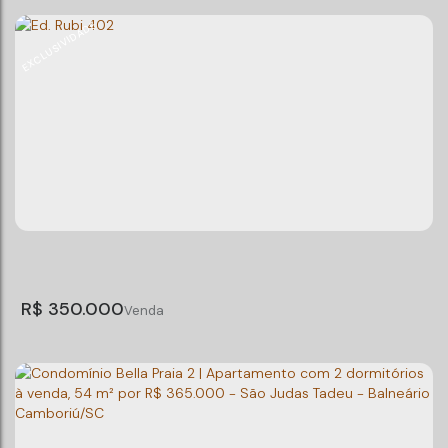
EXCLUSIVIDADE
TERRENO/CHACARA
Camboriú
,
Santa Catarina
Útil:
1200m²
R$
350.000