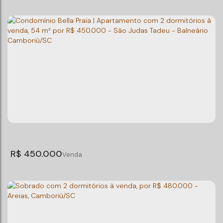
Condomínio Bella Praia | Apartamento com 2
dormitórios à venda, 54 m² por R$ 420.000 -
São Judas Tadeu - Balneário Camboriú/SC
2
Dormitório(s)
1
Banheiro(s)
1
Sala(s)
Total:
54m²
Útil:
54m²
R$
450.000