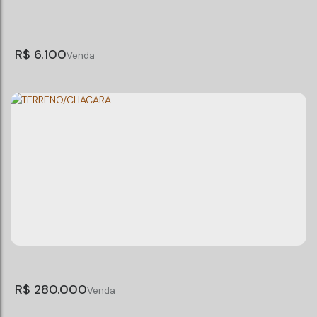
4
Dormitório(s)
5
Banheiro(s)
Privativo:
237m²
4
Suíte(s)
Total:
434m²
4
Vaga(s)
R$
6.100
Apartamento com 2 quartos, Centro -
Balneário Camboriú
CEP: 88330-424
,
Rua 2350
,
N°:
118
,
902
,
Centro
,
Balneário Camboriú
,
Santa Catarina
,
Brasil
2
Dormitório(s)
3
Banheiro(s)
2
Sala(s)
2
Suíte(s)
2
Vaga(s)
Útil:
100m²
R$
280.000