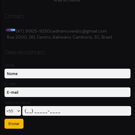
Área do cliente
Contato
(47) 99125-9250
cadiniimoveisbc@gmail.com
Rua 2000
,
261
,
Centro
,
Balneário Camboriú
,
SC
,
Brasil
Deixe seu contato
Nome:
E-mail:
Telefone/Celular: