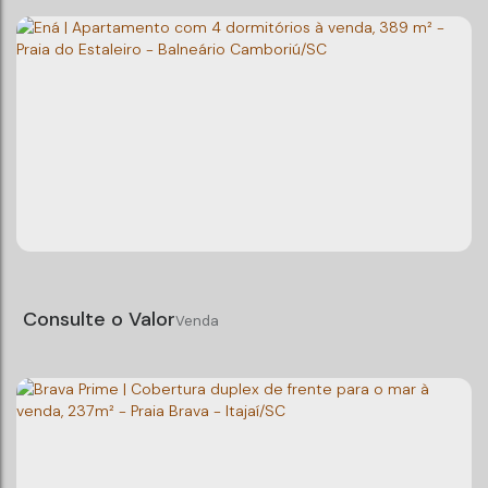
Atmosphere Home Spa | Apartamento com 4
dormitórios à venda - Praia Brava - Itajaí/SC
Praia Brava
,
Itajaí
,
Santa Catarina
,
Brasil
4
Dormitório(s)
5
Banheiro(s)
Privativo:
329m²
4
Suíte(s)
Total:
526m²
Consulte o Valor
3
Vaga(s)