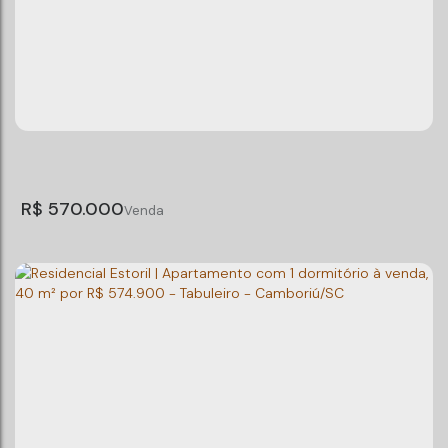
OPORTUNIDADE NO CENTRO DE BALNEÁRIO
CAMBORIÚ
CEP: 88330-079
,
Avenida do Estado Dalmo Vieira
,
N°:
3691
,
Centro
,
Balneário Camboriú
,
Santa Catarina
,
Brasil
1
Dormitório(s)
1
Banheiro(s)
1
Sala(s)
1
Vaga(s)
Útil:
52m²
R$
570.000
Apartamento mobiliado com 1 dormitório à
venda, por R$ 570.000 - Centro, Balneário