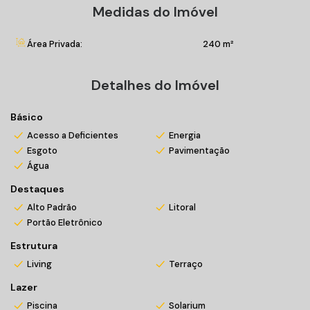
Medidas do Imóvel
À venda por R$ 1.890.000,00.
Área Privada:
240 m²
Não perca essa oportunidade! Agende uma visita agora
mesmo!
Detalhes do Imóvel
*Valores sujeitos a alteração sem prévio aviso
Básico
Acesso a Deficientes
Energia
Esgoto
Pavimentação
Água
Destaques
Alto Padrão
Litoral
Portão Eletrônico
Estrutura
Living
Terraço
Lazer
Piscina
Solarium