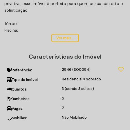
privativa, esse imóvel é perfeito para quem busca conforto e
sofisticação.
Térreo:
Piscina;
02 vagas de garagem;
Ver mais...
Lavabo;
Living integrado;
Características do Imóvel
Porcelanato.
2846
(SO0084)
2° Andar:
Referência:
03 suítes sendo 01 master com closet;
Residencial
»
Sobrado
Tipo de Imóvel:
Vinílico nas suítes;
3 (sendo 3 suítes)
Quartos:
Iluminação zenital.
5
Banheiros:
Rooftop:
2
Vagas:
Lavabo e praça de fogo;
Espera para ofurô;
Não Mobiliado
Mobílias:
Captação e reutilização de água da chuva.