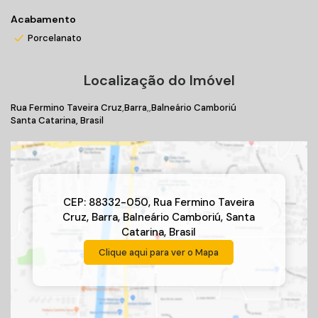
Acabamento
Porcelanato
Localização do Imóvel
Rua Fermino Taveira Cruz
Barra
Balneário Camboriú
Santa Catarina, Brasil
CEP: 88332-050
,
Rua Fermino Taveira
Cruz
,
Barra
,
Balneário Camboriú
,
Santa
Catarina
,
Brasil
Clique aqui para ver o
Mapa