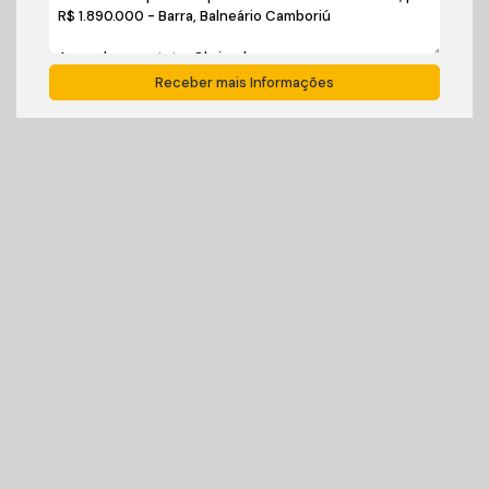
Corretor
Ivan Carlos Cadini
+55 (47) 99125-9250
cadiniimoveisbc@gmail.com