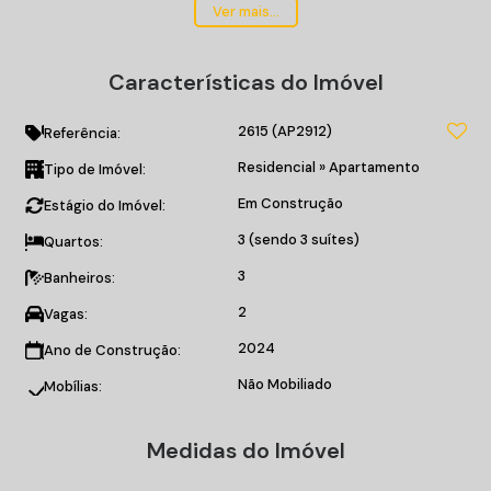
Área privativa 111m²;
Ver mais...
03 suítes, 02 vagas de garagem;
Living;
Características do Imóvel
Sala de estar/jantar;
Cozinha;
2615
(AP2912)
Churrasqueira;
Referência:
Lavabo;
Residencial
»
Apartamento
Tipo de Imóvel:
Home Office;
Em Construção
Estágio do Imóvel:
Área de serviço/Lavanderia.
3 (sendo 3 suítes)
Quartos:
O EMPREENDIMENTO:
3
Banheiros:
Piscina;
Área kids;
2
Vagas:
Quadra poliesportiva;
2024
Ano de Construção:
Rooftop;
Não Mobiliado
Espaço gourmet;
Mobílias:
Churrasqueira;
Elevador privativo com senha;
Medidas do Imóvel
Elevador de serviço;
Tomada para carros elétricos.