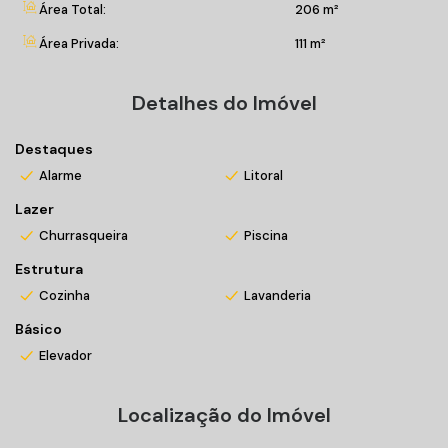
Área Total:
206 m²
Entre em contato conosco e venha morar bem!
Área Privada:
111 m²
*Valores sujeitos a alteração sem prévio aviso
Detalhes do Imóvel
Incorporação 337.128
Destaques
Alarme
Litoral
Lazer
Churrasqueira
Piscina
Estrutura
Cozinha
Lavanderia
Básico
Elevador
Localização do Imóvel