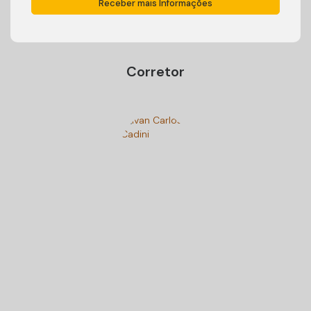
Corretor
Ivan Carlos Cadini
+55 (47) 99125-9250
cadiniimoveisbc@gmail.com
Gostou? Compartilhe