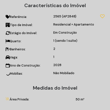
Varanda;
Características do Imóvel
Sala de estar;
Cozinha;
2565
(AP2848)
Área de serviço;
Referência:
Lavabo.
Residencial
»
Apartamento
Tipo de Imóvel:
Em Construção
Estágio do Imóvel:
O EMPREENDIMENTO:
Academia;
1 (sendo 1 suíte)
Quarto:
Piscina;
2
Banheiros:
Salão de festas;
Sala de jogos;
1
Vaga:
Home market;
2028
Ano de Construção:
Coworking;
Não Mobiliado
Sky bar;
Mobílias:
Ofurôs;
Rooftop.
Medidas do Imóvel
Entre em contato conosco!
Área Privada:
50 m²
*Valores sujeitos a alteração sem prévio aviso