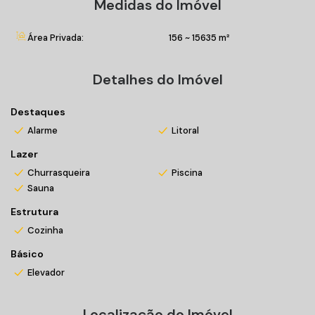
Medidas do Imóvel
**Valores e disponibilidade sujeitos a alteração sem aviso
prévio
Área Privada:
156 ~ 15635 m²
Incorporação n° 4-65.194
Detalhes do Imóvel
Destaques
Alarme
Litoral
Lazer
Churrasqueira
Piscina
Sauna
Estrutura
Cozinha
Básico
Elevador
Localização do Imóvel