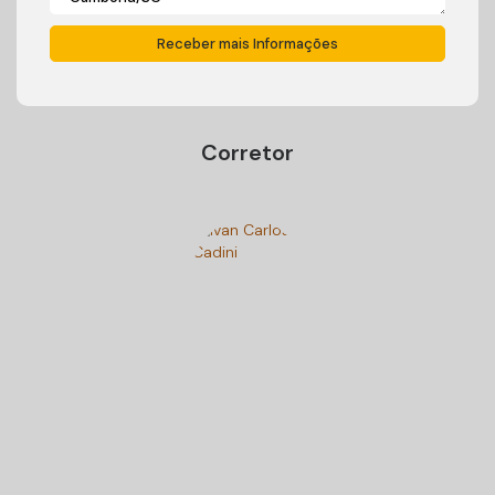
Corretor
Ivan Carlos Cadini
+55 (47) 99125-9250
cadiniimoveisbc@gmail.com
Gostou? Compartilhe