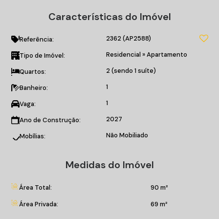
Espaço Gourmet;
Características do Imóvel
Espaço pet;
Spa;
2362
(AP2588)
Salão de festas;
Referência:
Mini mercado;
Residencial
»
Apartamento
Tipo de Imóvel:
Academia;
2 (sendo 1 suíte)
Quartos:
E muito mais!
1
Banheiro:
Entre em contato conosco para tirar suas dúvidas e agendar
1
Vaga:
uma visita!
2027
Ano de Construção:
*Valores sujeitos a alteração sem prévio aviso
Não Mobiliado
Mobílias:
Matrícula n°34599
Medidas do Imóvel
Área Total:
90 m²
Área Privada:
69 m²