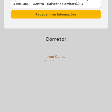
Corretor
Ivan Carlos Cadini
+55 (47) 99125-9250
cadiniimoveisbc@gmail.com
Gostou? Compartilhe