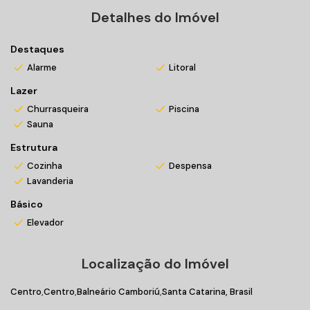
SPA Externo.
Detalhes do Imóvel
Entre em contato conosco e agende sua visita!
Destaques
Alarme
Litoral
*Valores sujeitos a alteração sem prévio aviso
Lazer
Churrasqueira
Piscina
Sauna
Estrutura
Cozinha
Despensa
Lavanderia
Básico
Elevador
Localização do Imóvel
Centro
Centro
Balneário Camboriú
Santa Catarina, Brasil