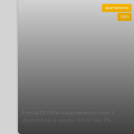
Sala de descanso;
Mini quadra infantil;
Apartamento
Lavabos e banheiros PNE;
2201
Gazebo;
Espaço Vegas com mesa oficial de pôquer;
Bistrô;
Office.
Apartamentos amplos que contemplam ambientes que valor
unidades com 146 m² contam com 04 suítes e integram am
comodidade e na praticidade do seu dia-a-dia.
Não perca a oportunidade, e venha conhecer este belíss
**Verifique disponibilidade
**Valores sujeitos a alteração sem aviso prévio
Pontal Di Vitta | Apartamento com 3
Incorporação n°126.152
dormitórios à venda, 130 m² por R$
3.700.000 - Pioneiros - Balneário