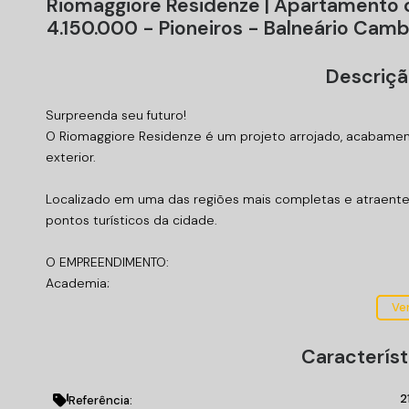
Riomaggiore Residenze | Apartamento c
4.150.000 - Pioneiros - Balneário Cam
Descriçã
Surpreenda seu futuro!
O Riomaggiore Residenze é um projeto arrojado, acabamen
exterior.
Localizado em uma das regiões mais completas e atraentes 
pontos turísticos da cidade.
O EMPREENDIMENTO:
Academia;
Bicicletário;
Ver
Brinquedoteca;
Circuito Tv;
Característ
Elevador;
Entrada p/ banhistas e box de praia;
2
Referência: