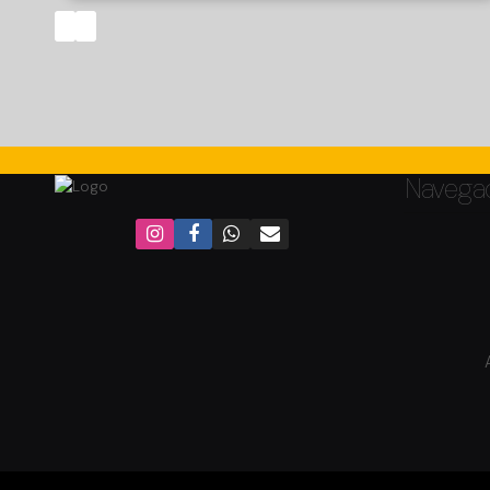
Camboriú/SC
Navega
Pioneiros, Balneário Camboriú, Santa Catarina, Brasil