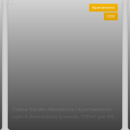
Apartamento
2332
izam o conforto e a funcionalidade de cada detalhe. As
bientes de forma inteligente em um projeto pensado na sua
imo empreendimento!
Celina Garden Residence | Apartamento
com 4 dormitórios à venda, 179 m² por R$
4.272.089,25 - Pioneiros - Balneário