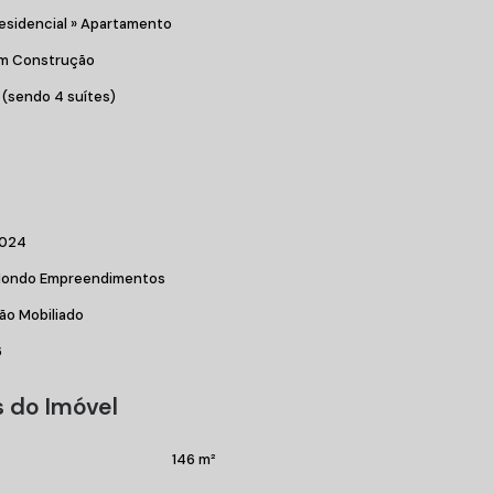
esidencial
»
Apartamento
m Construção
 (sendo 4 suítes)
024
ondo Empreendimentos
ão Mobiliado
6
 do Imóvel
146 m²