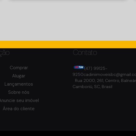
Camboriú/SC
ção
Contato
Comprar
(47) 99125-
9250
cadiniimoveisbc@gmail.
Alugar
Rua 2000
,
261
,
Centro
,
Balneár
Lançamentos
Camboriú
,
SC
,
Brasil
Sobre nós
Anuncie seu imóvel
Pioneiros, Balneário Camboriú, Santa Catarina, Brasil
Área do cliente