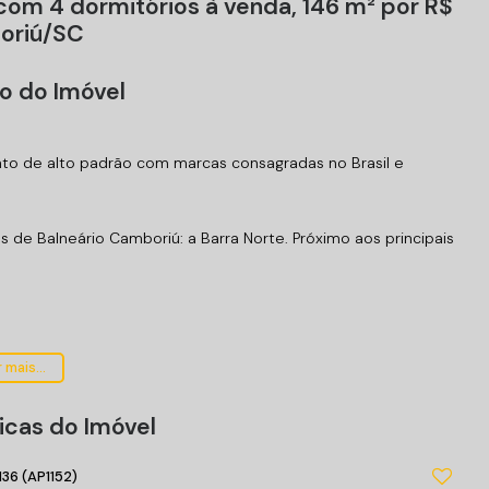
om 4 dormitórios à venda, 146 m² por R$
boriú/SC
o do Imóvel
to de alto padrão com marcas consagradas no Brasil e
de Balneário Camboriú: a Barra Norte. Próximo aos principais
 mais...
icas do Imóvel
136
(AP1152)