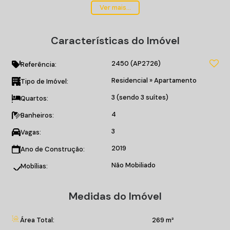
03 suítes, 03 vagas de garagem;
Ver mais...
Vista para o mar;
Lavabo;
Características do Imóvel
Área de serviço;
Sacada;
2450
(AP2726)
Sala de estar;
Referência:
Porcelanato.
Residencial
»
Apartamento
Tipo de Imóvel:
3 (sendo 3 suítes)
Quartos:
O EMPREENDIMENTO:
Salão de Festas;
4
Banheiros:
Sala de Cinema;
3
Vagas:
Sala de Jogos;
Sala Fitness;
2019
Ano de Construção:
Brinquedoteca;
Não Mobiliado
Mobílias:
Sauna;
Piscina adulto;
Medidas do Imóvel
Piscina infantil;
Playground;
Quiosque com churrasqueira a carvão;
Área Total:
269 m²
Terraço descoberto;