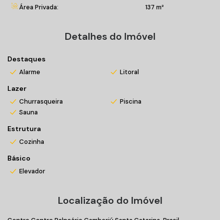
Área Privada:
137 m²
Box de praia individual;
Bicicletário;
Porteiro eletrônico;
Detalhes do Imóvel
Guarita para porteiro 24 horas.
Destaques
Entre em contato conosco e agende sua visita!
Alarme
Litoral
Lazer
Venha morar bem!
Churrasqueira
Piscina
Sauna
*Valores sujeitos a alteração sem prévio aviso
Estrutura
Cozinha
Básico
Elevador
Localização do Imóvel