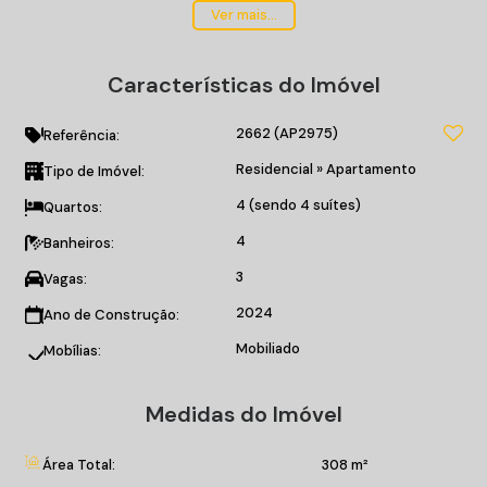
04 suítes, 03 vagas de garagem;
Ver mais...
Living;
Lavabo;
Características do Imóvel
Cozinha;
Área de Serviço;
2662
(AP2975)
Vista definitiva para o mar;
Referência:
Sacada com churrasqueira;
Residencial
»
Apartamento
Tipo de Imóvel:
Banheiro de serviço.
4 (sendo 4 suítes)
Quartos:
O EMPREENDIMENTO:
4
Banheiros:
Piscina com raia de 24m;
3
Vagas:
Hidromassagem externa;
Piscina visão noturna;
2024
Ano de Construção:
Spa com hidromassagem;
Mobiliado
Mobílias:
Sala de massagem;
Sauna úmida;
Medidas do Imóvel
Academia;
Brinquedoteca;
Playground;
Área Total:
308 m²
Salão de festas;