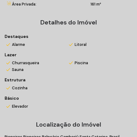
Área Privada:
161 m²
Espaço grill com churrasqueira a carvão;
Outdoor lounge;
Cave gourmet.
Detalhes do Imóvel
Entre em contato conosco e agende sua visita!
Destaques
Alarme
Litoral
*Valores sujeitos a alteração sem prévio aviso
Lazer
Churrasqueira
Piscina
Sauna
Estrutura
Cozinha
Básico
Elevador
Localização do Imóvel
Pioneiros
Pioneiros
Balneário Camboriú
Santa Catarina, Brasil