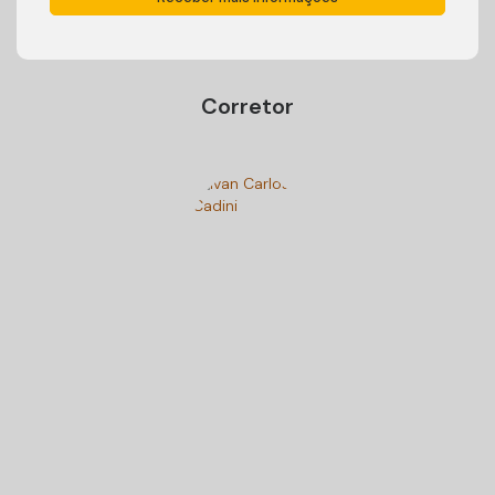
Corretor
Ivan Carlos Cadini
+55 (47) 99125-9250
cadiniimoveisbc@gmail.com
Gostou? Compartilhe