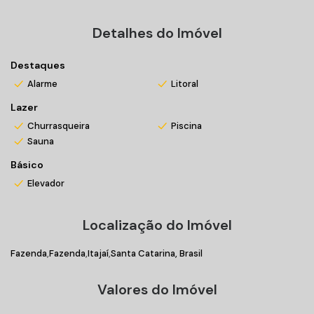
Isolamento acústico;
Fechaduras biométricas com reconhecimento facial.
Detalhes do Imóvel
Entre em contato conosco, e venha morar bem!
Destaques
Alarme
Litoral
*Valores sujeitos a alteração sem prévio aviso
Lazer
Matrícula R-1-59504
Churrasqueira
Piscina
Sauna
Básico
Elevador
Localização do Imóvel
Fazenda
Fazenda
Itajaí
Santa Catarina, Brasil
Valores do Imóvel