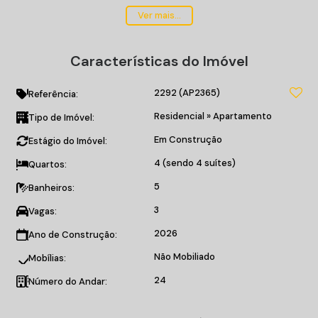
Área de Serviço;
Ver mais...
Churrasqueira;
Sacada.
Características do Imóvel
APARTAMENTO TIPO A:
2292
(AP2365)
2 unidades por andar;
Referência:
4 suítes;
Residencial
»
Apartamento
Tipo de Imóvel:
3 vagas de garagem.
Em Construção
Estágio do Imóvel:
EMPREENDIMENTO:
4 (sendo 4 suítes)
Quartos:
Funcional e Alongamento;
5
Banheiros:
Espaço Grill;
Coworking;
3
Vagas:
Pista de Carrinhos Elétricos;
2026
Ano de Construção:
Futebol Society;
Não Mobiliado
Terraço;
Mobílias:
Massagem;
24
Número do Andar:
Piscina adulta;
Piscina infantil;