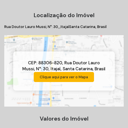
Localização do Imóvel
Rua Doutor Lauro Mussi
,
N°:
30
Itajaí
Santa Catarina, Brasil
CEP: 88306-820
,
Rua Doutor Lauro
Mussi
,
N°:
30
,
Itajaí
,
Santa Catarina
,
Brasil
Clique aqui para ver o
Mapa
Valores do Imóvel