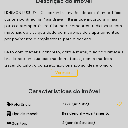
Descrição do Imóvel
HORIZON LUXURY - O Horizon Luxury Residences é um edifício
contemporâneo na Praia Brava – Itajaí, que incorpora linhas
puras e atemporais, equilibrando elementos tradicionais com
materiais de alta qualidade com apenas dois apartamentos
por pavimento e ampla frente para o oceano.
Feito com madeira, concreto, vidro e metal, o edifício reflete a
brasilidade em sua escolha de materiais, com a madeira
trazendo calor, o concreto adicionando solidez e o vidro
proporcionando vistas deslumbrantes. Detalhes em metal
Ver mais...
acrescentam um toque industrial e estabilidade.
Características do Imóvel
A ênfase no “alto padrão nos detalhes” é evidente em todos
os aspectos da construção, tornando o edifício um exemplo
2770
(AP3058)
inspirador de design arquitetônico de alta qualidade.
Referência:
Residencial
»
Apartamento
Tipo de Imóvel:
Tipologias:
4 (sendo 4 suítes)
Quartos:
Apartamentos, Garden e Coberturas;