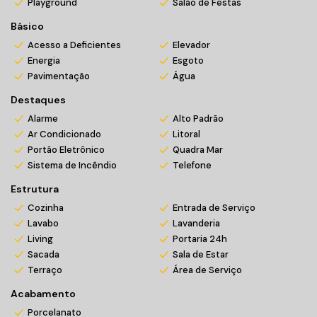
Playground
Salão de Festas
Básico
Acesso a Deficientes
Elevador
Energia
Esgoto
Pavimentação
Água
Destaques
Alarme
Alto Padrão
Ar Condicionado
Litoral
Portão Eletrônico
Quadra Mar
Sistema de Incêndio
Telefone
Estrutura
Cozinha
Entrada de Serviço
Lavabo
Lavanderia
Living
Portaria 24h
Sacada
Sala de Estar
Terraço
Área de Serviço
Acabamento
Porcelanato