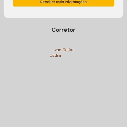
Corretor
Ivan Carlos Cadini
+55 (47) 99125-9250
cadiniimoveisbc@gmail.com
Gostou? Compartilhe