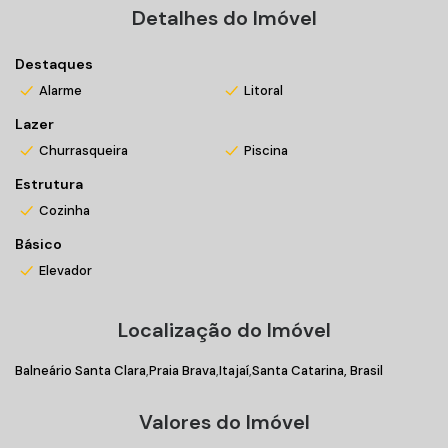
Hand teraphy;
Detalhes do Imóvel
Espaço relax;
Observatório;
Destaques
Honolulu luau;
Alarme
Litoral
Espaço zen;
Lazer
Espaço gourmet/clube do whisky;
Play room;
Churrasqueira
Piscina
Party room.
Estrutura
Cozinha
Entre em contato conosco e agende sua visita!
Básico
*Valores sujeitos a alteração sem prévio aviso
Elevador
Localização do Imóvel
Balneário Santa Clara
Praia Brava
Itajaí
Santa Catarina, Brasil
Valores do Imóvel