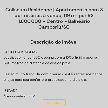
Coliseum Residence | Apartamento com 3
dormitórios à venda, 119 m² por R$
1.600.000 - Centro - Balneário
Camboriú/SC
Descrição do Imóvel
COLISEUM RESIDENCE
Localizado na rua 1532, esquina com a 1500. Está a apenas
600 metros de distância da orla da praia.
Região muito tranquila, com diversos restaurantes, mercados
e lojas para seu conforto e praticidade no dia a dia.
UNIDADE:
Área privativa 119m²;
03 dormitórios sendo 01 suíte, 02 vagas de garagem;
Ver mais...
Sala de estar/jantar;