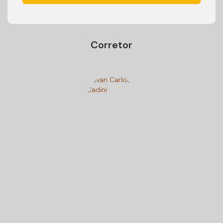
Corretor
Ivan Carlos Cadini
+55 (47) 99125-9250
cadiniimoveisbc@gmail.com
Gostou? Compartilhe