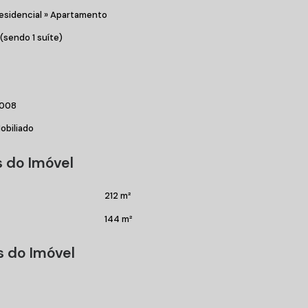
esidencial
»
Apartamento
 (sendo 1 suíte)
008
obiliado
 do Imóvel
212 m²
144 m²
s do Imóvel