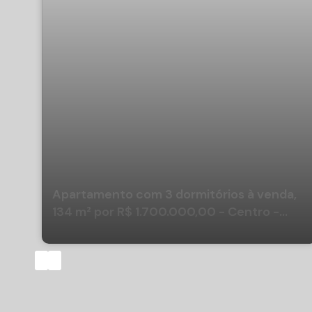
Apartamento com 3 dormitórios à venda,
134 m² por R$ 1.700.000,00 - Centro -
Balneário Camboriú/SC