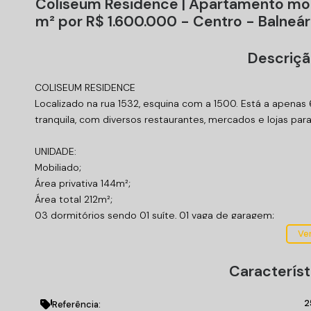
Coliseum Residence | Apartamento mob
m² por R$ 1.600.000 - Centro - Balneá
Descriçã
COLISEUM RESIDENCE
Localizado na rua 1532, esquina com a 1500. Está a apenas 
tranquila, com diversos restaurantes, mercados e lojas para
UNIDADE:
Mobiliado;
Área privativa 144m²;
Área total 212m²;
03 dormitórios sendo 01 suíte, 01 vaga de garagem;
Sacada com churrasqueira à carvão;
Ver
Amplo terraço;
Cozinha;
Característ
Área de serviço;
Sala de estar/jantar;
2
Referência: