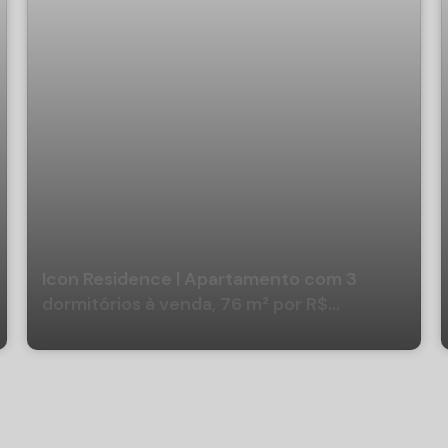
Icon Residence | Apartamento com 3
dormitórios à venda, 76 m² por R$
1.630.000 - Centro - Balneário
Camboriú/SC