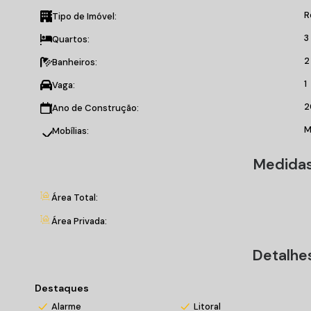
Ar condicionado.
R
Tipo de Imóvel:
O EMPREENDIMENTO:
3
Quartos:
15 pavimentos;
2
Banheiros:
02 apartamentos por andar;
02 elevadores;
1
Vaga:
Face norte;
2
Ano de Construção:
Salão de festas;
Hall mobiliado e decorado.
M
Mobílias:
Entre em contato conosco e agende sua visita!
Medidas
*Valores sujeitos a alteração sem prévio aviso
Área Total:
Área Privada:
Detalhe
Destaques
Alarme
Litoral