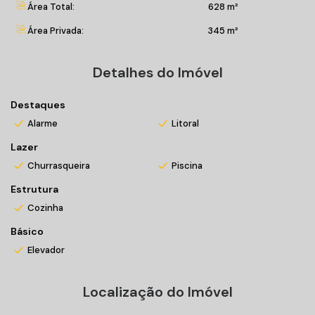
Área Total:
628 m²
Spa;
Solarium.
Área Privada:
345 m²
Entre em contato conosco e venha morar bem!
Detalhes do Imóvel
*Valores sujeitos a alteração sem prévio aviso
Destaques
Alarme
Litoral
Incorporação n°28.377
Lazer
Churrasqueira
Piscina
Estrutura
Cozinha
Básico
Elevador
Localização do Imóvel