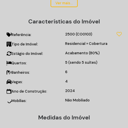
05 suítes, 04 vagas de garagem;
Ver mais...
Living integrado;
Cozinha;
Características do Imóvel
Área de serviço;
Sacada com churrasqueira;
2500
(CO0103)
Lavabo.
Referência:
Residencial
»
Cobertura
Tipo de Imóvel:
O EMPREENDIMENTO:
Acabamento (80%)
Estágio do Imóvel:
Fachada com pele de vidro;
Sistema de vigilância por câmeras;
5 (sendo 5 suítes)
Quartos:
Gerador para áreas comuns;
6
Banheiros:
Praça de fogo;
Espaço Grill;
4
Vagas:
Espaço Happy Hour;
2024
Ano de Construção:
Academia;
Não Mobiliado
Bicicletário;
Mobílias:
Salão de festas;
Piscina;
Medidas do Imóvel
Box de praia;
Lounge;