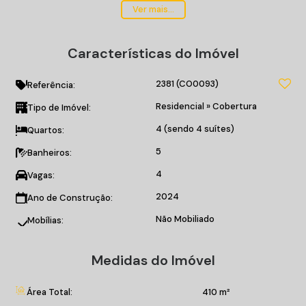
Viva no alto padrão de Balneário Camboriú!
Ver mais...
Possui 04 suítes
Características do Imóvel
04 vagas de garagem
Área de Serviço
2381
(CO0093)
Sacada com Churrasqueira
Referência:
Sala para 2 Ambientes
Residencial
»
Cobertura
Tipo de Imóvel:
Cozinha Americana
4 (sendo 4 suítes)
Quartos:
Banheiro Social
Aquecimento de Água
5
Banheiros:
Ar Condicionado
4
Vagas:
Churrasqueira
Piso Cerâmico
2024
Ano de Construção:
Piso Porcelanato
Não Mobiliado
Mobílias:
Infra para Ar Split
Acabamento em Gesso.
Medidas do Imóvel
Entre em contato conosco e venha morar bem!
Área Total:
410 m²
*Valores sujeitos a alteração sem prévio aviso