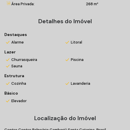
Área Privada:
268 m²
Detalhes do Imóvel
Destaques
Alarme
Litoral
Lazer
Churrasqueira
Piscina
Sauna
Estrutura
Cozinha
Lavanderia
Básico
Elevador
Localização do Imóvel
Centro
Centro
Balneário Camboriú
Santa Catarina, Brasil