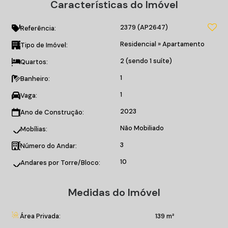
Características do Imóvel
139m² privativos;
01 suíte;
2379
(AP2647)
01 vaga de garagem;
Referência:
Churrasqueira;
Residencial
»
Apartamento
Tipo de Imóvel:
Living;
2 (sendo 1 suíte)
Quartos:
Sacada.
1
Banheiro:
Área de Lazer do empreendimento:
1
Vaga:
Piscina Aquecida;
Salão de Festas;
2023
Ano de Construção:
Academia;
Não Mobiliado
Mobílias:
Espaço Kids;
3
Pet Place/Pet Estetic;
Número do Andar:
Coworking;
10
Andares por Torre/Bloco:
Wine Bar.
Medidas do Imóvel
Agende já a sua visita!
Entre em contato conosco!
Área Privada:
139 m²