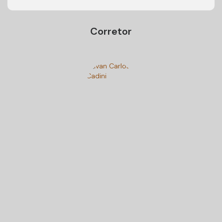
Corretor
Ivan Carlos Cadini
+55 (47) 99125-9250
cadiniimoveisbc@gmail.com
Gostou? Compartilhe
Imóveis relacionados