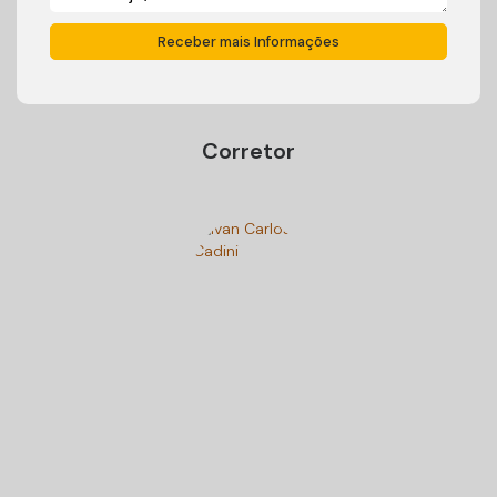
Corretor
Ivan Carlos Cadini
+55 (47) 99125-9250
cadiniimoveisbc@gmail.com
Gostou? Compartilhe