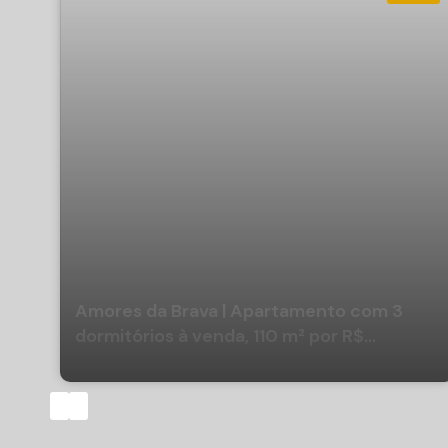
Rooftop.
APARTAMENTO:
3 a 4 Suítes;
Todas as unidades possuem churrasqueira a carvão;
Suíte Máster com Hidromassagem;
Aquecimento de água a gás;
Fechadura eletrônica na entrada;
Persianas Automatizadas;
Infraestrutura p/ automação;
Tratamento acústico no piso;
Infraestrutura p/ climatização;
Rebaixo total em gesso;
Porcelanato na área social;
Amores da Brava | Apartamento com 3
Vinílico na área íntima;
dormitórios à venda, 110 m² por R$
Tomadas USB;
2.960.000 - Praia Brava - Itajaí/SC
Portas laqueadas;
Banheira Hidromassagem;
Aquecimento á Gás;
Fechadura com senha na porta de entrada;