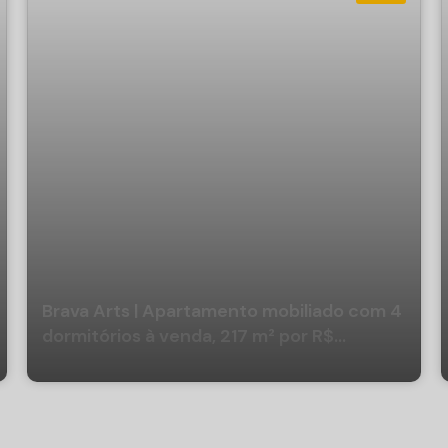
Brava Arts | Apartamento mobiliado com 4
dormitórios à venda, 217 m² por R$
7.100.000 - Praia Brava - Itajaí/SC