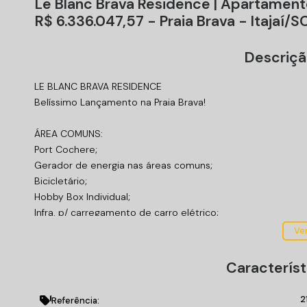
Le Blanc Brava Residence | Apartament
R$ 6.336.047,57 - Praia Brava - Itajaí/S
Descriçã
LE BLANC BRAVA RESIDENCE
Belíssimo Lançamento na Praia Brava!
ÁREA COMUNS:
Port Cochere;
Gerador de energia nas áreas comuns;
Bicicletário;
Hobby Box Individual;
Infra. p/ carregamento de carro elétrico;
Reaproveitamento da água de chuva;
Ver
Energia solar p/ apoio das áreas comuns;
Fachada Ventilada;
Característ
Espaço Gourmet;
Playground;
2
Referência: