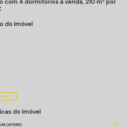
o com 4 dormitórios à venda, 210 m² por
C
o do Imóvel
 mais...
icas do Imóvel
148
(AP1385)