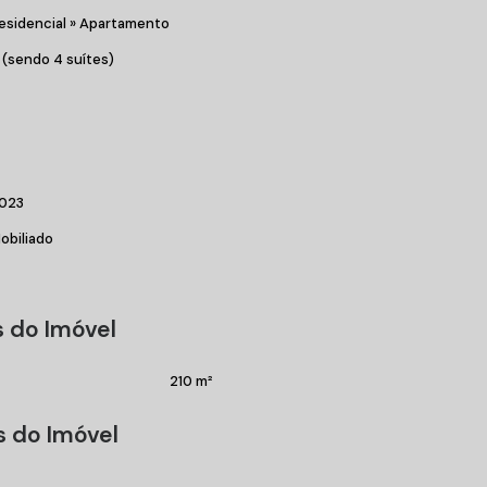
esidencial
»
Apartamento
 (sendo 4 suítes)
023
obiliado
 do Imóvel
210 m²
s do Imóvel