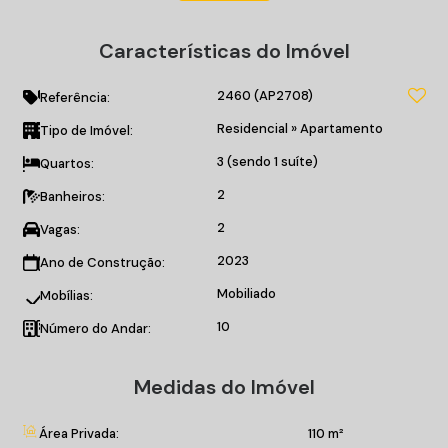
Lavabo;
Cozinha;
Características do Imóvel
Área de Serviço;
Churrasqueira;
2460
(AP2708)
Sacada;
Referência:
Sala de Estar;
Residencial
»
Apartamento
Tipo de Imóvel:
Varanda;
3 (sendo 1 suíte)
Quartos:
Sala de jantar;
Cozinha Americana;
2
Banheiros:
Varanda Gourmet.
2
Vagas:
O EMPREENDIMENTO:
2023
Ano de Construção:
Piscina infantil;
Mobiliado
Mobílias:
Piscina térmica;
10
Academia;
Número do Andar:
Sala de jogos;
Playground;
Medidas do Imóvel
Spa;
Sauna;
Área Privada:
110 m²
Salão de festas;