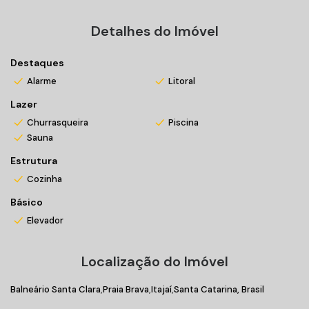
Solarium;
Brinquedoteca;
Detalhes do Imóvel
Elevador;
Espaço gourmet;
Destaques
Estar Social;
Alarme
Litoral
Mini mercado;
Lazer
Horta;
Churrasqueira
Piscina
Cinema;
Sauna
Box de praia.
Estrutura
Entre em contato conosco e agende sua visita!
Cozinha
Básico
Um empreendimento que você precisa conhecer em Itajaí!
Elevador
*Valores sujeitos a alteração sem prévio aviso
Localização do Imóvel
Balneário Santa Clara
Praia Brava
Itajaí
Santa Catarina, Brasil